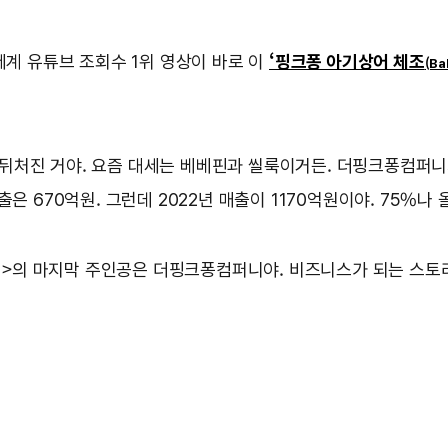
세계 유튜브 조회수 1위 영상이 바로 이
‘핑크퐁 아기상어 체조
(Ba
처진 거야. 요즘 대세는 베베핀과 씰룩이거든. 더핑크퐁컴퍼니의 
출은 670억원. 그런데 2022년 매출이 1170억원이야. 75%나
이야기>의 마지막 주인공은 더핑크퐁컴퍼니야. 비즈니스가 되는 스토