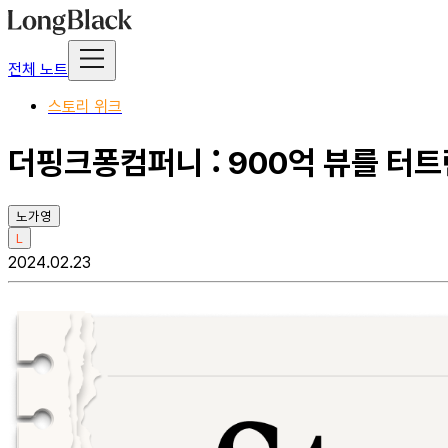
전체 노트
스토리 위크
더핑크퐁컴퍼니 : 900억 뷰를 터
노가영
L
2024.02.23