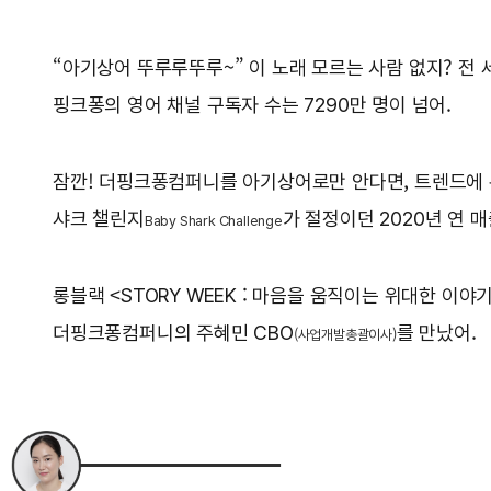
“아기상어 뚜루루뚜루~” 이 노래 모르는 사람 없지? 전 
핑크퐁의 영어 채널 구독자 수는 7290만 명이 넘어.
잠깐! 더핑크퐁컴퍼니를 아기상어로만 안다면, 트렌드에 뒤
샤크 챌린지
가 절정이던 2020년 연 매
Baby Shark Challenge
롱블랙 <STORY WEEK : 마음을 움직이는 위대한 
더핑크퐁컴퍼니의 주혜민 CBO
를 만났어.
(사업개발총괄이사)