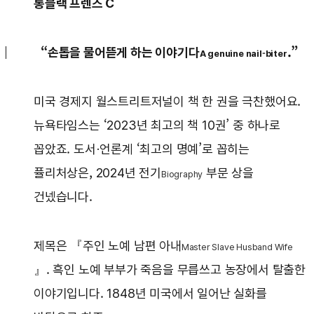
롱블랙 프렌즈 C
“손톱을 물어뜯게 하는 이야기다
.”
A genuine nail-biter
미국 경제지 월스트리트저널이 책 한 권을 극찬했어요.
뉴욕타임스는 ‘2023년 최고의 책 10권’ 중 하나로
꼽았죠. 도서·언론계 ‘최고의 명예’로 꼽히는
퓰리처상은, 2024년 전기
부문 상을
Biography
건넸습니다.
제목은 『주인 노예 남편 아내
Master Slave Husband Wife
』. 흑인 노예 부부가 죽음을 무릅쓰고 농장에서 탈출한
이야기입니다. 1848년 미국에서 일어난 실화를