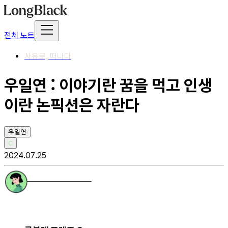
전체 노트
사유로, 떠나다
우일연 : 이야기란 꿈을 먹고 인생
이란 논픽션은 자란다
우일연
C
2024.07.25