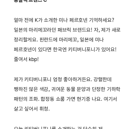
얼마 전에 K가 소개한 미나 페르호넨 기억하세요?
일본의 마리메꼬라던 패브릭 브랜드요! 자, 제가 새로
정리할게요. 핀란드에 마리메꼬, 일본에 미나
페르호넨이 있다면 한국엔 키티버니포니가 있어요!
줄여서 kbp!
제가 키티버니포니 엄청 좋아하거든요. 강렬한데
쨍하진 않은 색감, 귀여운 동물 문양과 단정한 기하학
패턴의 조화. 합정동 쇼룸 가면 현기증 나요. 여기서
살고 싶어서 휘청.
오늘 키티버니포니를 소개하는 건 단순히 제