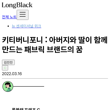
전체 노트
뉴 센세이셔널 위크
키티버니포니 : 아버지와 딸이 함께
만드는 패브릭 브랜드의 꿈
김진진
C
2022.03.16
롱블랙 프렌즈 C