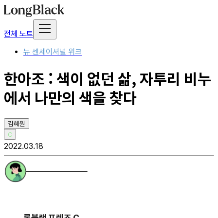
전체 노트
뉴 센세이셔널 위크
한아조 : 색이 없던 삶, 자투리 비누
에서 나만의 색을 찾다
김혜원
C
2022.03.18
롱블랙 프렌즈 C