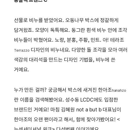
선물로 비누를 받았어요. 오동나무 박스에 정갈하게
담겨왔죠. 모양이 독특해요. 동그란 흰색 비누 안에 조각
비누들이 박혔어요. 노랑, 분홍, 주황, 민트. 아! 테라조
디자인의 비누네요. 다양한 돌 조각을 모아 여러
Terrazzo
색감의 대리석을 만드는 디자인 기법을, 비누에 쓴
거예요.
누가 만든 걸까? 궁금해서 박스에 새겨진 한아조
hanahzo
란 이름을 검색해봤어요. 성수동 LCDC에도 입점한
브랜드인 거예요! 마침 김혜원 not a but b 대표님이
한아조의 오랜 팬이라고 해서, 함께 찾아가봤어요! <
뉴센세이셔널 위크> 다섯번째 이야기예요.