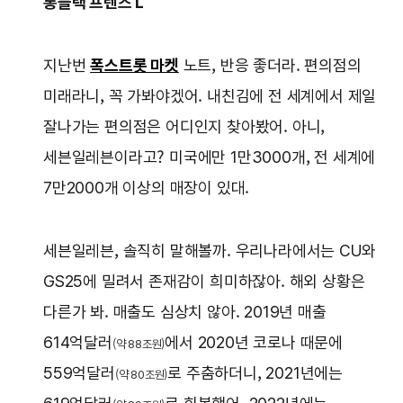
롱블랙 프렌즈 L
지난번
폭스트롯 마켓
노트, 반응 좋더라. 편의점의
미래라니, 꼭 가봐야겠어. 내친김에 전 세계에서 제일
잘나가는 편의점은 어디인지 찾아봤어. 아니,
세븐일레븐이라고? 미국에만 1만3000개, 전 세계에
7만2000개 이상의 매장이 있대.
세븐일레븐, 솔직히 말해볼까. 우리나라에서는 CU와
GS25에 밀려서 존재감이 희미하잖아. 해외 상황은
다른가 봐. 매출도 심상치 않아. 2019년 매출
614억달러
에서 2020년 코로나 때문에
(약 88조원)
559억달러
로 주춤하더니, 2021년에는
(약 80조원)