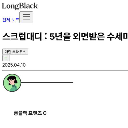
전체 노트
스크럽대디 : 5년을 외면받은 수세미
애런 크라우스
C
2025.04.10
롱블랙 프렌즈 C