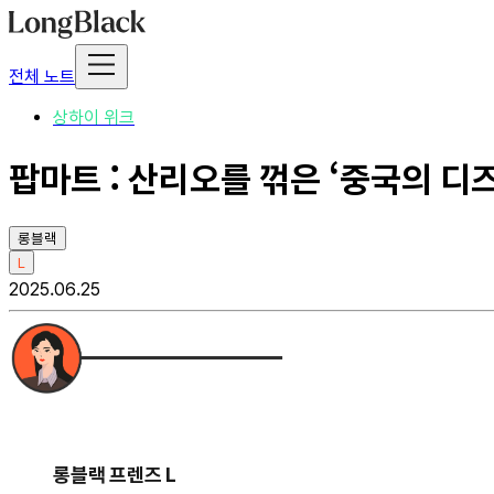
전체 노트
상하이 위크
팝마트 : 산리오를 꺾은 ‘중국의 디
롱블랙
L
2025.06.25
롱블랙 프렌즈 L