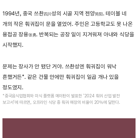
1994년, 중국 쓰촨
성의 시골 지역 젠양
. 테이블 네
四川
简阳
개의 작은 훠궈집이 문을 열었어. 주인은 고등학교도 못 나온
용접공 장용
. 반복되는 공장 일이 지겨워져 아내와 식당을
张勇
시작했지.
문제는 장사가 안 됐단 거야. 쓰촨성엔 훠궈집이 워낙
흔했거든*. 같은 건물 안에만 훠궈집이 일곱 개나 있을
정도였지.
*중국음식업협회와 미식 플랫폼 메이퇀이 발표한 ‘2024 훠궈 산업 발전
보고서’에 따르면, 오프라인 식당 중 훠궈 매장의 비율이 20%에 달한다.