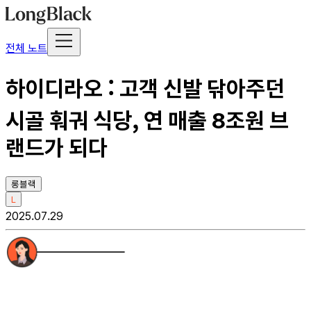
전체 노트
하이디라오 : 고객 신발 닦아주던
시골 훠궈 식당, 연 매출 8조원 브
랜드가 되다
롱블랙
L
2025.07.29