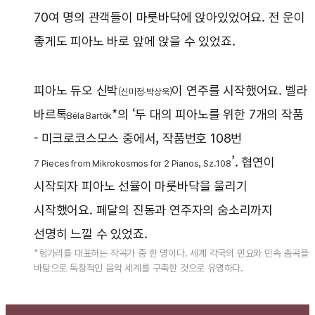
70여 명의 관객들이 마룻바닥에 앉아있었어요. 전 운이
좋게도 피아노 바로 앞에 앉을 수 있었죠.
피아노 듀오 신박
이 연주를 시작했어요. 벨라
(신미정·박상욱)
바르톡
*의 ‘두 대의 피아노를 위한 7개의 작품
Béla Bartók
- 미크로코스모스 중에서, 작품번호 108번
’. 협연이
7 Pieces from Mikrokosmos for 2 Pianos, Sz.108
시작되자 피아노 선율이 마룻바닥을 울리기
시작했어요. 페달의 진동과 연주자의 숨소리까지
선명히 느낄 수 있었죠.
*헝가리를 대표하는 작곡가 중 한 명이다. 세계 각국의 민요와 민속 춤곡을
바탕으로 독창적인 음악 세계를 구축한 것으로 유명하다.