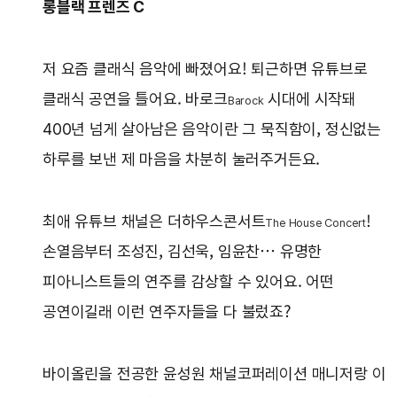
롱블랙 프렌즈 C
저 요즘 클래식 음악에 빠졌어요! 퇴근하면 유튜브로
클래식 공연을 틀어요. 바로크
시대에 시작돼
Barock
400년 넘게 살아남은 음악이란 그 묵직함이, 정신없는
하루를 보낸 제 마음을 차분히 눌러주거든요.
최애 유튜브 채널은 더하우스콘서트
!
The House Concert
손열음부터 조성진, 김선욱, 임윤찬… 유명한
피아니스트들의 연주를 감상할 수 있어요. 어떤
공연이길래 이런 연주자들을 다 불렀죠?
바이올린을 전공한 윤성원 채널코퍼레이션 매니저랑 이