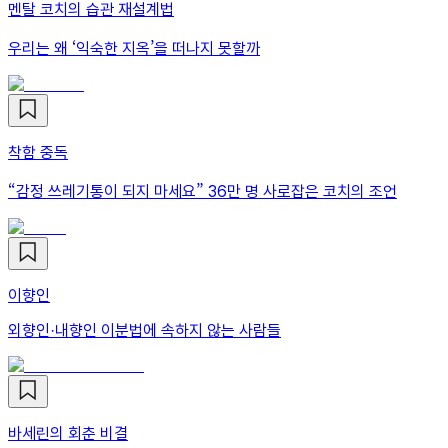
멘탈 코치의 습관 재설계법
우리는 왜 ‘익숙한 지옥’을 떠나지 못할까
착함 중독
“감정 쓰레기통이 되지 마세요” 36만 명 사로잡은 코치의 조언
이향인
외향인·내향인 이분법에 속하지 않는 사람들
바세린의 회춘 비결